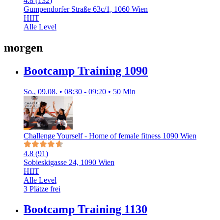
4.8
(
132
)
Gumpendorfer Straße 63c/1, 1060 Wien
HIIT
Alle Level
morgen
Bootcamp Training 1090
So., 09.08. • 08:30 - 09:20 • 50 Min
Challenge Yourself - Home of female fitness 1090 Wien
4.8
(
91
)
Sobieskigasse 24, 1090 Wien
HIIT
Alle Level
3 Plätze frei
Bootcamp Training 1130