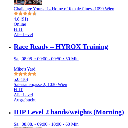
Challenge Yourself - Home of female fitness 1090 Wien
4.8
(
91
)
Online
HIIT
Alle Level
Race Ready – HYROX Training
Sa., 08.08. • 09:00 - 09:50 • 50 Min
Mike’s Yard
5.0
(
16
)
Salesianergasse 2, 1030 Wien
HIIT
Alle Level
Ausgebucht
IHP Level 2 bands/weights (Morning)
Sa., 08.08. • 09:00 - 10:00 • 60 Min