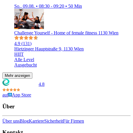
So., 09.08. • 08:30 - 09:20 • 50 Min
Challenge Yourself - Home of female fitness 1130 Wien
4.9
(
131
)
Hietzinger Hauptstraße 9, 1130 Wien
HIIT
Alle Level
Ausgebucht
Mehr anzeigen
4.8
auf
App Store
Über
Über uns
Blog
Karriere
Sicherheit
Für Firmen
Kontakt