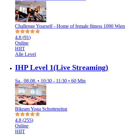
Challenge Yourself - Home of female fitness 1090 Wien
4.8
(
91
)
Online
HIIT
Alle Level
IHP Level 1(Live Streaming)
Sa., 08.08. • 10:30 - 11:30 • 60 Min
Bikram Yoga Schottenring
4.8
(
255
)
Online
HIIT